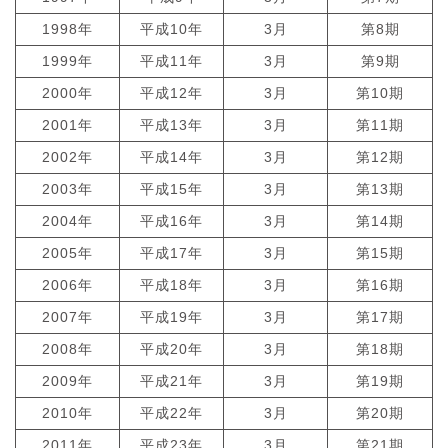
1998年
平成10年
3月
第8期
1999年
平成11年
3月
第9期
2000年
平成12年
3月
第10期
2001年
平成13年
3月
第11期
2002年
平成14年
3月
第12期
2003年
平成15年
3月
第13期
2004年
平成16年
3月
第14期
2005年
平成17年
3月
第15期
2006年
平成18年
3月
第16期
2007年
平成19年
3月
第17期
2008年
平成20年
3月
第18期
2009年
平成21年
3月
第19期
2010年
平成22年
3月
第20期
2011年
平成23年
3月
第21期